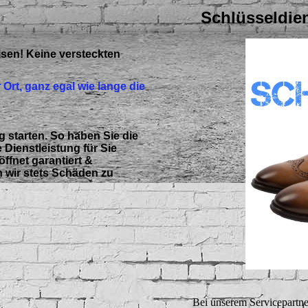
Schlüsseldien
isen! Keine versteckten
 Ort, ganz egal wie lange die
 starten. So haben Sie die
Dienstleistung für Sie
ffnet garantiert &
n wir stets Schäden zu
Bei unserem Servicepartne