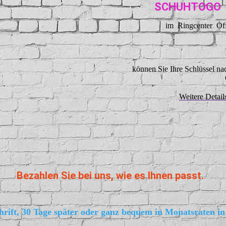
SCHUHTOGO
im Ringcenter Of
können Sie Ihre Schlüssel n
Weitere Deta
Bezahlen Sie bei uns, wie es Ihnen passt.
hrift, 30 Tage später oder ganz bequem in Monatsraten in