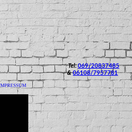
Tel:
069/20837485
&
06108/7957781
IMPRESSUM