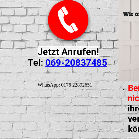
Jetzt Anrufen!
Tel:
069-20837485
WhatsApp: 0176 22892651
Be
ni
ih
ve
kö