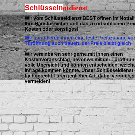
Schlüsseln
otdienst
Wir vom Schlüsseldienst BEST öffnen im Notfall
Ihre Haustür sicher und das zu ortsüblichen Pre
Kosten oder sonstiges!
Wir garantieren ihnen eine feste Preiszusage vor
Türöffnung auch dauert, der Preis bleibt gleich
Wir vereinbaren sehr gerne mit Ihnen einen
Kostenvoranschlag, bevor wir mit der Türöffnung
volle Übersicht und können entscheiden, welche 
infrage kommen könnte.
Unser Schlüsseldienst ö
fachgerecht Türen jeglicher Art, dabei versuche
vermeiden!