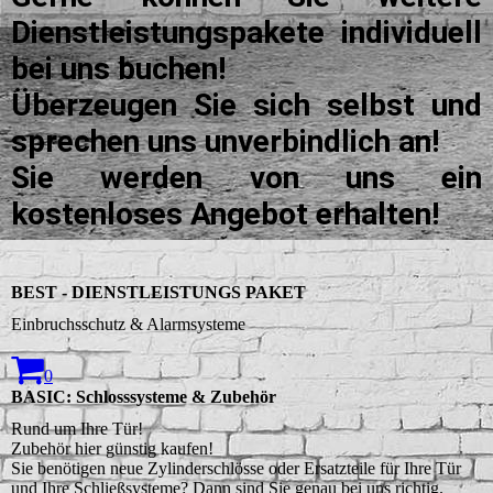
Dienstleistungspakete individuell
bei uns buchen!
Überzeugen Sie sich selbst und
sprechen uns unverbindlich an!
Sie werden von uns ein
kostenloses Angebot erhalten!
BEST - DIENSTLEISTUNGS PAKET
Einbruchsschutz & Alarmsysteme
0
BASIC: Schlosssysteme & Zubehör
Rund um Ihre Tür!
Zubehör hier günstig kaufen!
Sie benötigen neue Zylinderschlösse oder Ersatzteile für Ihre Tür
und Ihre Schließsysteme? Dann sind Sie genau bei uns richtig.